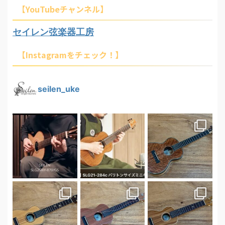
【YouTubeチャンネル】
セイレン弦楽器工房
【Instagramをチェック！】
seilen_uke