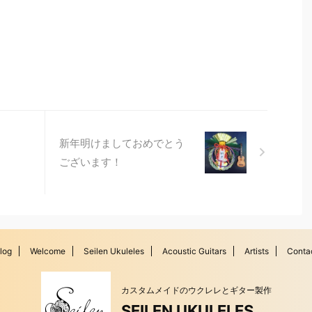
新年明けましておめでとう
ございます！
log
Welcome
Seilen Ukuleles
Acoustic Guitars
Artists
Conta
カスタムメイドのウクレレとギター製作
SEILEN UKULELES