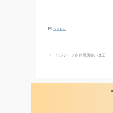
-
ウクレレ
ワシントン条約附属書が改正
B