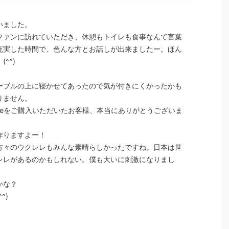
いました。
器ファンに訪れていただき、休憩もトイレも食事なんて言葉
充実した時間で、色んな方とお話しが出来ましたー。ほん
^^)
ーブルの上に寝かせてあったので気が付きにくかったかも
りません。
uleleをご購入いただいたお客様、本当にありがとうございま
作りますよー！
方々のウクレレもみんな素晴らしかったですね。日本は世
レレがあるのかもしれない。僕も大いに刺激になりまし
かな？
^)