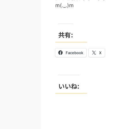
m(._.)m
共有:
Facebook
X
いいね: