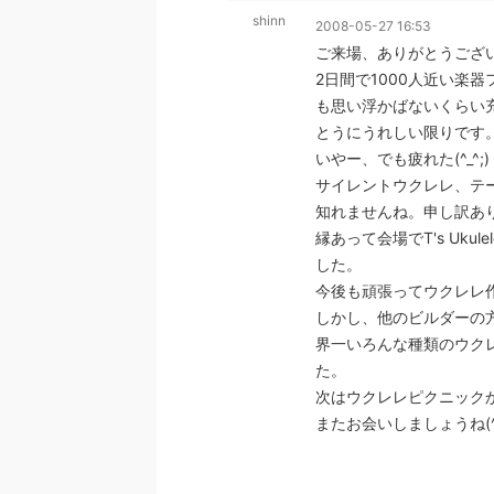
shinn
2008-05-27 16:53
ご来場、ありがとうござ
2日間で1000人近い楽
も思い浮かばないくらい
とうにうれしい限りです。(
いやー、でも疲れた(^_^;)
サイレントウクレレ、テ
知れませんね。申し訳あ
縁あって会場でT's Uk
した。
今後も頑張ってウクレレ
しかし、他のビルダーの
界一いろんな種類のウク
た。
次はウクレレピクニック
またお会いしましょうね(^