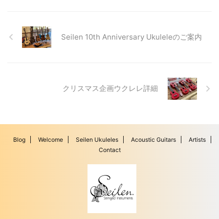
Seilen 10th Anniversary Ukuleleのご案内
クリスマス企画ウクレレ詳細
Blog
Welcome
Seilen Ukuleles
Acoustic Guitars
Artists
Contact