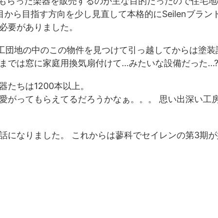
てもらった楽器を販売するのが主な目的だったので住
年目から目指す方向を少し見直して本格的にSeilenブラン
必要がありました。
工団地の中のこの物件を見つけて引っ越してからは塗装設備
までは窓に家庭用換気扇付けて…みたいな設備だった…
たちは1200本以上。
がってもらえてるだろうかなぁ。。。 思い出深い工房た
話になりました。 これからは蓼科でセイレンの第3期が始