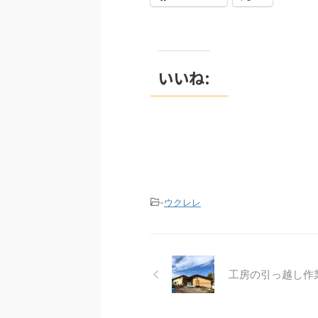
いいね:
-
ウクレレ
工房の引っ越し作