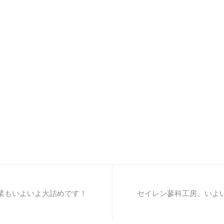
業もいよいよ大詰めです！
セイレン蓼科工房、いよ