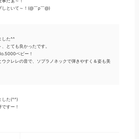
仕事だぁ～！
しといて～！(@￣ρ￣@)
した^^
ト、とても良かったです。
.5000ベビー！
とウクレレの音で、ソプラノネックで弾きやすく＆姿も美
。
た(^^)
評ですー！