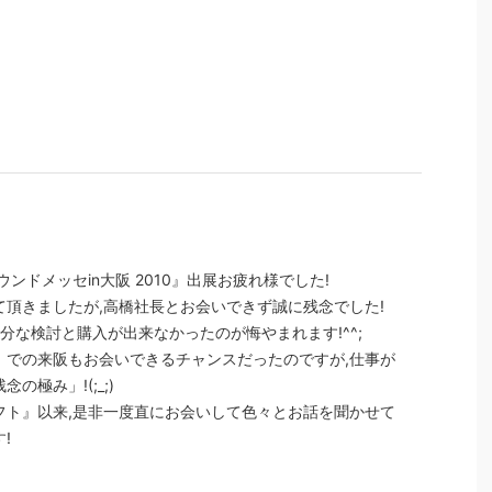
ンドメッセin大阪 2010』出展お疲れ様でした!
頂きましたが,高橋社長とお会いできず誠に残念でした!
」の十分な検討と購入が出来なかったのが悔やまれます!^^;
』での来阪もお会いできるチャンスだったのですが,仕事が
極み」!(;_;)
フト』以来,是非一度直にお会いして色々とお話を聞かせて
!