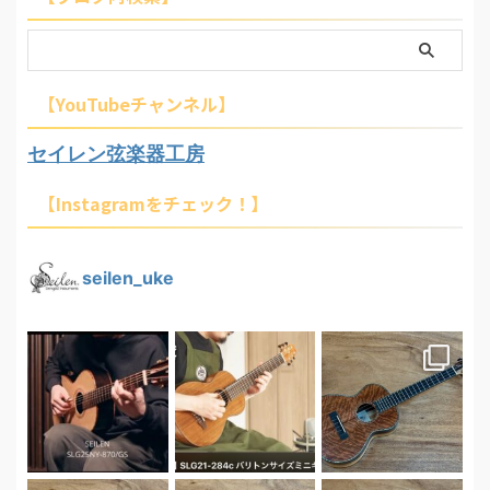
【YouTubeチャンネル】
セイレン弦楽器工房
【Instagramをチェック！】
seilen_uke